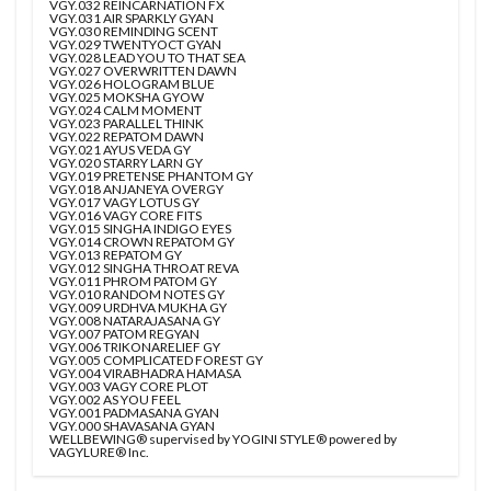
VGY.032 REINCARNATION FX
VGY.031 AIR SPARKLY GYAN
VGY.030 REMINDING SCENT
VGY.029 TWENTYOCT GYAN
VGY.028 LEAD YOU TO THAT SEA
VGY.027 OVERWRITTEN DAWN
VGY.026 HOLOGRAM BLUE
VGY.025 MOKSHA GYOW
VGY.024 CALM MOMENT
VGY.023 PARALLEL THINK
VGY.022 REPATOM DAWN
VGY.021 AYUS VEDA GY
VGY.020 STARRY LARN GY
VGY.019 PRETENSE PHANTOM GY
VGY.018 ANJANEYA OVERGY
VGY.017 VAGY LOTUS GY
VGY.016 VAGY CORE FITS
VGY.015 SINGHA INDIGO EYES
VGY.014 CROWN REPATOM GY
VGY.013 REPATOM GY
VGY.012 SINGHA THROAT REVA
VGY.011 PHROM PATOM GY
VGY.010 RANDOM NOTES GY
VGY.009 URDHVA MUKHA GY
VGY.008 NATARAJASANA GY
VGY.007 PATOM REGYAN
VGY.006 TRIKONARELIEF GY
VGY.005 COMPLICATED FOREST GY
VGY.004 VIRABHADRA HAMASA
VGY.003 VAGY CORE PLOT
VGY.002 AS YOU FEEL
VGY.001 PADMASANA GYAN
VGY.000 SHAVASANA GYAN
WELLBEWING® supervised by YOGINI STYLE® powered by
VAGYLURE® Inc.