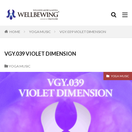
カテゴリー
HOME
YOGA MUSIC
VGY.039 VIOLET DIMENSION
検索
VGY.039 VIOLET DIMENSION
YOGA MUSIC
YOGA MUSIC