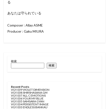
る
あなたは守られている
Composer : Allay ASME
Producer : Gaku MIURA
検索
検索
Recent Posts
VGY.039 VIOLET DIMENSION
VGY.038 SHIRSHASANA GM
VGY.037 ALL C EMOTIONS
VGY.036 YOUR MY BLUE
VGY.035 SAMSARA GYAN
VGY.034 PERSISTENT IMAGE
VGY.033 ENDLESS BANKAU