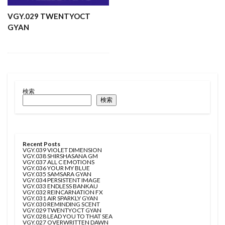
VGY.029 TWENTYOCT
GYAN
検索
検索
Recent Posts
VGY.039 VIOLET DIMENSION
VGY.038 SHIRSHASANA GM
VGY.037 ALL C EMOTIONS
VGY.036 YOUR MY BLUE
VGY.035 SAMSARA GYAN
VGY.034 PERSISTENT IMAGE
VGY.033 ENDLESS BANKAU
VGY.032 REINCARNATION FX
VGY.031 AIR SPARKLY GYAN
VGY.030 REMINDING SCENT
VGY.029 TWENTYOCT GYAN
VGY.028 LEAD YOU TO THAT SEA
VGY.027 OVERWRITTEN DAWN