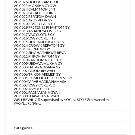
VGY.026 HOLOGRAM BLUE
VGY.025 MOKSHA GYOW
VGY.024 CALM MOMENT
VGY.023 PARALLEL THINK
VGY.022 REPATOM DAWN
VGY.021 AYUS VEDA GY
VGY.020 STARRY LARN GY
VGY.019 PRETENSE PHANTOM GY
VGY.018 ANJANEYA OVERGY
VGY.017 VAGY LOTUS GY
VGY.016 VAGY CORE FITS
VGY.015 SINGHA INDIGO EYES
VGY.014 CROWN REPATOM GY
VGY.013 REPATOM GY
VGY.012 SINGHA THROAT REVA
VGY.011 PHROM PATOM GY
VGY.010 RANDOM NOTES GY
VGY.009 URDHVA MUKHA GY
VGY.008 NATARAJASANA GY
VGY.007 PATOM REGYAN
VGY.006 TRIKONARELIEF GY
VGY.005 COMPLICATED FOREST GY
VGY.004 VIRABHADRA HAMASA
VGY.003 VAGY CORE PLOT
VGY.002 AS YOU FEEL
VGY.001 PADMASANA GYAN
VGY.000 SHAVASANA GYAN
WELLBEWING® supervised by YOGINI STYLE® powered by
VAGYLURE® Inc.
Categories