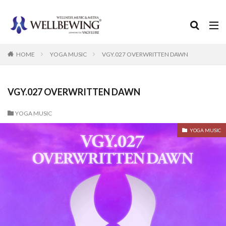
カテゴリー
HOME
YOGA MUSIC
VGY.027 OVERWRITTEN DAWN
検索
VGY.027 OVERWRITTEN DAWN
YOGA MUSIC
YOGA MUSIC