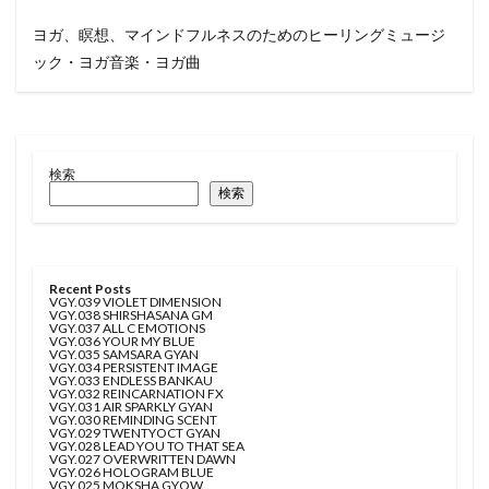
ヨガ、瞑想、マインドフルネスのためのヒーリングミュージ
ック・ヨガ音楽・ヨガ曲
検索
検索
Recent Posts
VGY.039 VIOLET DIMENSION
VGY.038 SHIRSHASANA GM
VGY.037 ALL C EMOTIONS
VGY.036 YOUR MY BLUE
VGY.035 SAMSARA GYAN
VGY.034 PERSISTENT IMAGE
VGY.033 ENDLESS BANKAU
VGY.032 REINCARNATION FX
VGY.031 AIR SPARKLY GYAN
VGY.030 REMINDING SCENT
VGY.029 TWENTYOCT GYAN
VGY.028 LEAD YOU TO THAT SEA
VGY.027 OVERWRITTEN DAWN
VGY.026 HOLOGRAM BLUE
VGY.025 MOKSHA GYOW