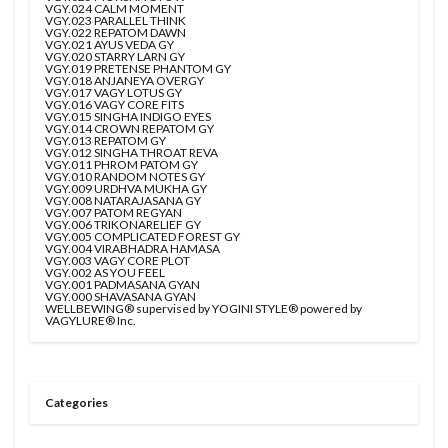
VGY.024 CALM MOMENT
VGY.023 PARALLEL THINK
VGY.022 REPATOM DAWN
VGY.021 AYUS VEDA GY
VGY.020 STARRY LARN GY
VGY.019 PRETENSE PHANTOM GY
VGY.018 ANJANEYA OVERGY
VGY.017 VAGY LOTUS GY
VGY.016 VAGY CORE FITS
VGY.015 SINGHA INDIGO EYES
VGY.014 CROWN REPATOM GY
VGY.013 REPATOM GY
VGY.012 SINGHA THROAT REVA
VGY.011 PHROM PATOM GY
VGY.010 RANDOM NOTES GY
VGY.009 URDHVA MUKHA GY
VGY.008 NATARAJASANA GY
VGY.007 PATOM REGYAN
VGY.006 TRIKONARELIEF GY
VGY.005 COMPLICATED FOREST GY
VGY.004 VIRABHADRA HAMASA
VGY.003 VAGY CORE PLOT
VGY.002 AS YOU FEEL
VGY.001 PADMASANA GYAN
VGY.000 SHAVASANA GYAN
WELLBEWING® supervised by YOGINI STYLE® powered by
VAGYLURE® Inc.
Categories